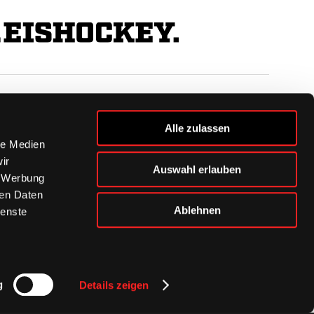
BUSINESS
Alle zulassen
Ihre Ansprechpartner
le Medien
VIP-Tickets & Logen
ir
Auswahl erlauben
Partner
, Werbung
BISSness Club
ren Daten
Supporter Club
Ablehnen
ienste
g
Details zeigen