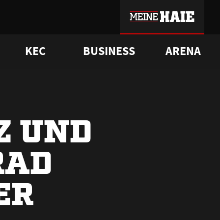
KEC
BUSINESS
ARENA
sgrü
mmer-Historie
pporter Club
Vorverkaufstermine
ß
e
FAQ
Geschichte
Service
Z UND
RAD
ER