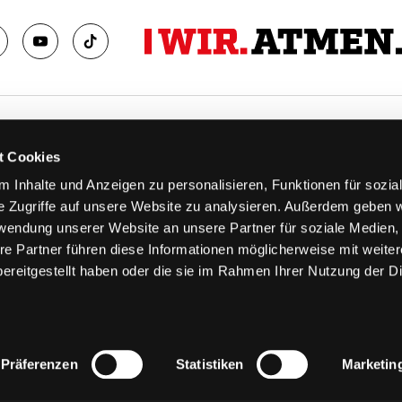
TS
FANS
t Cookies
FAQ
 Inhalte und Anzeigen zu personalisieren, Funktionen für sozia
n
Ab aufs Eis!
e Zugriffe auf unsere Website zu analysieren. Außerdem geben w
n
HAIE KIDS CLUB
rwendung unserer Website an unsere Partner für soziale Medien
llen
Engagement
re Partner führen diese Informationen möglicherweise mit weite
stermine
Goldenen Haie
ereitgestellt haben oder die sie im Rahmen Ihrer Nutzung der D
 & Logen
Geschichte
erkarte
Fanprojekt
Trikotnummer-Historie
Präferenzen
Statistiken
Marketin