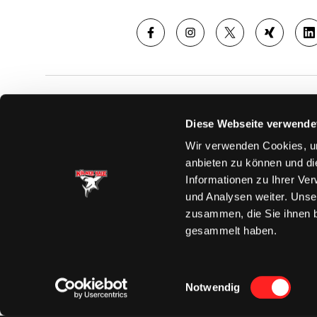
SAISON
TICKE
Diese Webseite verwende
News
Ticketshop
Wir verwenden Cookies, um
Videos
Tageskarte
anbieten zu können und di
Team
Dauerkarte
Informationen zu Ihrer Ve
Spielplan
Verkaufsste
und Analysen weiter. Unse
Tabelle
Vorverkauf
zusammen, die Sie ihnen b
Statistik
VIP-Tickets
gesammelt haben.
Charity-Dau
Einwilligungsauswahl
Notwendig