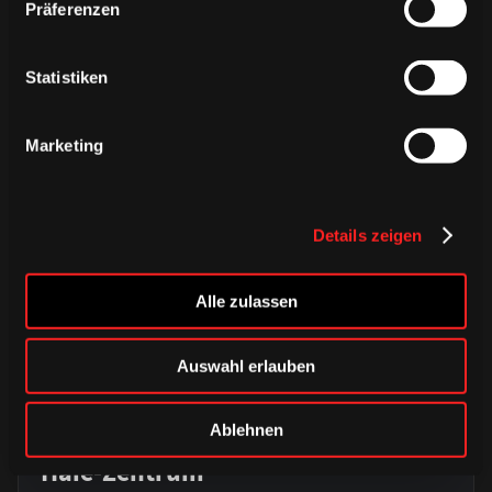
ÄHNLICHE NEWS
Präferenzen
Statistiken
Marketing
Details zeigen
Alle zulassen
Auswahl erlauben
DONNERSTAG, 06. AUGUST 2026
Alle Infos zum öffentlichen
Ablehnen
Trainingsauftakt am Sonntag im
Haie-Zentrum