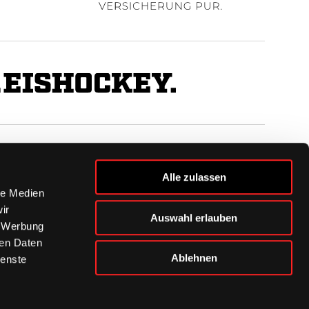
BUSINESS
Alle zulassen
Ihre Ansprechpartner
le Medien
VIP-Tickets & Logen
ir
Auswahl erlauben
Partner
, Werbung
BISSness Club
ren Daten
Supporter Club
Ablehnen
ienste