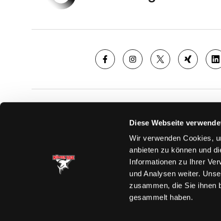
SAISON
TICKE
Diese Webseite verwende
News
Ticketshop
Wir verwenden Cookies, um
Videos
Tageskarte
anbieten zu können und di
Team
Dauerkarte
Informationen zu Ihrer Ve
Spielplan
Verkaufsste
und Analysen weiter. Unse
Tabelle
Vorverkauf
zusammen, die Sie ihnen b
Statistik
VIP-Tickets
gesammelt haben.
Charity-Dau