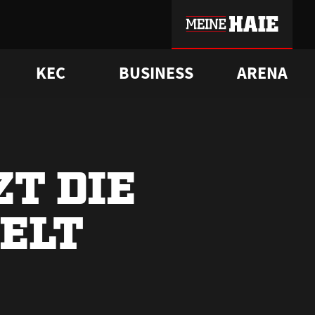
KEC
BUSINESS
ARENA
sgrü
mmer-Historie
pporter Club
Vorverkaufstermine
ß
e
FAQ
Geschichte
Service
T DIE
ELT