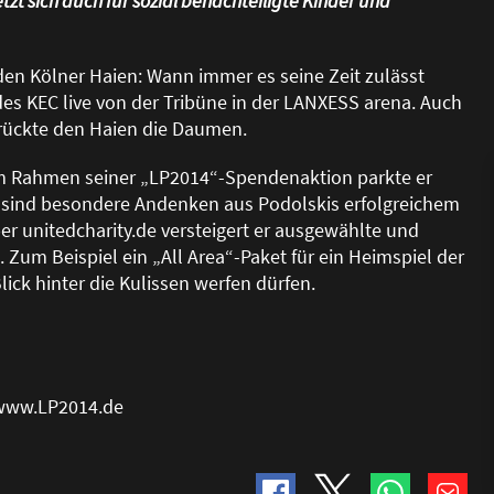
tzt sich auch für sozial benachteiligte Kinder und
den Kölner Haien: Wann immer es seine Zeit zulässt
des KEC live von der Tribüne in der LANXESS arena. Auch
drückte den Haien die Daumen.
 Im Rahmen seiner „LP2014“-Spendenaktion parkte er
r sind besondere Andenken aus Podolskis erfolgreichem
er unitedcharity.de versteigert er ausgewählte und
 Zum Beispiel ein „All Area“-Paket für ein Heimspiel der
ick hinter die Kulissen werfen dürfen.
: www.LP2014.de