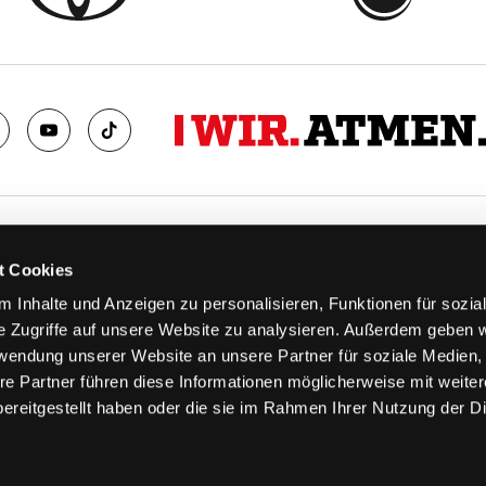
TS
FANS
t Cookies
FAQ
 Inhalte und Anzeigen zu personalisieren, Funktionen für sozia
n
Ab aufs Eis!
e Zugriffe auf unsere Website zu analysieren. Außerdem geben w
n
HAIE KIDS CLUB
rwendung unserer Website an unsere Partner für soziale Medien
llen
Engagement
re Partner führen diese Informationen möglicherweise mit weite
stermine
Goldenen Haie
ereitgestellt haben oder die sie im Rahmen Ihrer Nutzung der D
 & Logen
Geschichte
erkarte
Fanprojekt