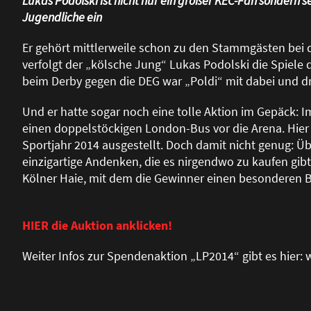
Lukas Podolski ist nicht nur ein gro
ß
er KEC-Fan sondern se
Jugendliche ein
Er gehört mittlerweile schon zu den Stammgästen bei 
verfolgt der „kölsche Jung“ Lukas Podolski die Spiele 
beim Derby gegen die DEG war „Poldi“ mit dabei und 
Und er hatte sogar noch eine tolle Aktion im Gepäck:
einen doppelstöckigen London-Bus vor die Arena. Hie
Sportjahr 2014 ausgestellt. Doch damit nicht genug: Üb
einzigartige Andenken, die es nirgendwo zu kaufen gibt.
Kölner Haie, mit dem die Gewinner einen besonderen Bl
HIER die Auktion anklicken!
Weiter Infos zur Spendenaktion „LP2014“ gibt es hier