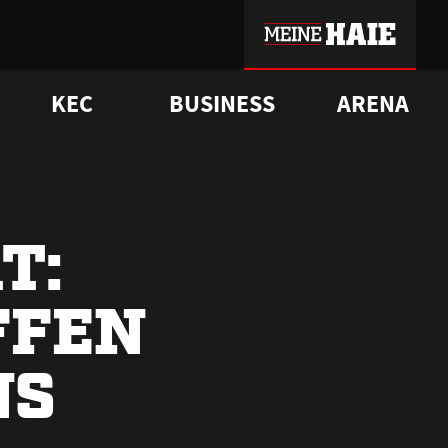
KEC
BUSINESS
ARENA
sgrü
mmer-Historie
pporter Club
Vorverkaufstermine
ß
e
FAQ
Geschichte
Service
T:
FFEN
NS