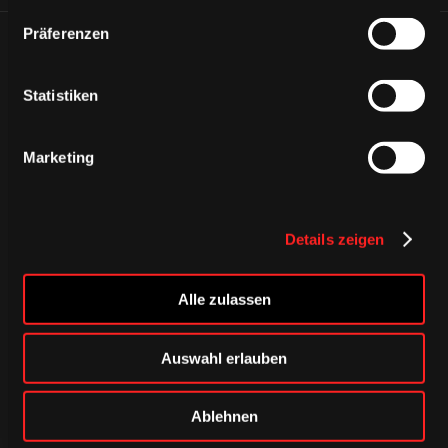
Präferenzen
ÄHNLICHE NEWS
Statistiken
Marketing
Details zeigen
Alle zulassen
Auswahl erlauben
DONNERSTAG, 06. AUGUST 2026
Ablehnen
Alle Infos zum öffentlichen