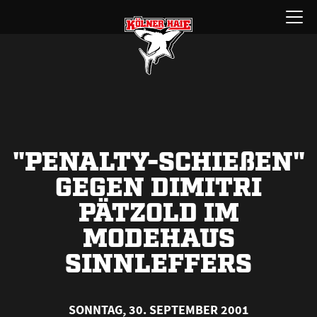
Zum
Menü
Inhalt
öffnen
springen
"PENALTY-SCHIE
ß
EN"
GEGEN DIMITRI
PÄTZOLD IM
MODEHAUS
SINNLEFFERS
SONNTAG, 30. SEPTEMBER 2001