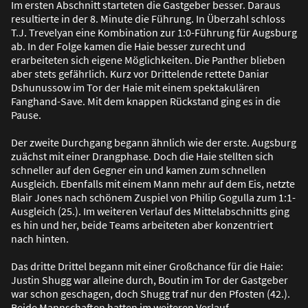
Im ersten Abschnitt starteten die Gastgeber besser. Daraus
resultierte in der 8. Minute die Führung. In Überzahl schloss
T.J. Trevelyan eine Kombination zur 1:0-Führung für Augsburg
ab. In der Folge kamen die Haie besser zurecht und
erarbeiteten sich eigene Möglichkeiten. Die Panther blieben
aber stets gefährlich. Kurz vor Drittelende rettete Daniar
Dshunussow im Tor der Haie mit einem spektakulären
Fanghand-Save. Mit dem knappen Rückstand ging es in die
Pause.
Der zweite Durchgang begann ähnlich wie der erste. Augsburg
zuächst mit einer Drangphase. Doch die Haie stellten sich
schneller auf den Gegner ein und kamen zum schnellen
Ausgleich. Ebenfalls mit einem Mann mehr auf dem Eis, netzte
Blair Jones nach schönem Zuspiel von Philip Gogulla zum 1:1-
Ausgleich (25.). Im weiteren Verlauf des Mittelabschnitts ging
es hin und her, beide Teams arbeiteten aber konzentriert
nach hinten.
Das dritte Drittel begann mit einer Gro
ß
chance für die Haie:
Justin Shugg war alleine durch, Boutin im Tor der Gastgeber
war schon geschagen, doch Shugg traf nur den Pfosten (42.).
Beide Mannschaften hatten im weiteren Verlauf