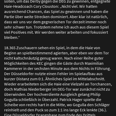
sollen, um das Derby gegen die DEG zu gewinnen, entgegnete
Haie-Headcoach Cory Clouston: „Nicht viel. Wir hatten
ausreichend Chancen, das Spiel zu gewinnen und haben die
Partie über weite Strecken dominiert. Aber klar ist natürlich,
dass wir uns vor dem gegnerischen Tor derzeit immer noch
sehr schwer tun. Trotzdem nehme ich auch aus diesem Spiel
viel Positives mit. Wir werden weiter arbeiten und fokussiert
bleiben.“
18.365 Zuschauern sehen ein Spiel, in dem die Haie von
Beginn an spielbestimmend agierten, aber eben vor dem Tor
nicht kaltschnäutzig genug waren. Nach einer Reihe guter
Möglichkeiten des KEC gingen die Gäste durch Maximilian
Kammerer in der sechsten Minute aus dem Nichts in Führung.
Der Düsseldorfer nutzte einen Fehler im Spielaufbau aus
kurzer Distanz zum 0:1. Ähnliches Spiel im Mittelabschnitt.
Wieder erarbeiteten sich die Haie eine Vielzahl an Torchancen,
doch Mathias Niederberger im DEG-Tor war zunächst nicht zu
überwinden. Der hochverdiente Ausgleich gelang Philip
Gogulla schlie
ß
lich in Überzahl. Patrick Hager spielte die
Scheibe von rechts hart in die Mitte, wo Gogulla den Schläger
reinhielt und den Puck so zum 1:1 ins lange Eck lenkte (36.).
Eine Düsseldorfer Drangphase zum Ende des Drittels