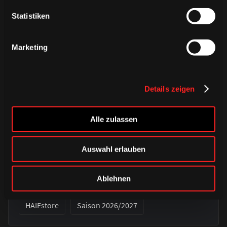
Statistiken
Marketing
Details zeigen
Alle zulassen
Auswahl erlauben
DONNERSTAG, 06. AUGUST 2026
Verbunden auf jedem Weg – unser
Auswärtstrikot 2026/2027
Ablehnen
HAIEstore
Saison 2026/2027