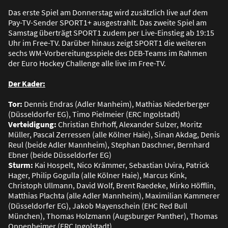
Das erste Spiel am Donnerstag wird zusätzlich live auf dem
Pay-TV-Sender SPORT1+ ausgestrahlt. Das zweite Spiel am
Samstag überträgt SPORT1 zudem per Live-Einstieg ab 19:15
Uhr im Free-TV. Darüber hinaus zeigt SPORT1 die weiteren
sechs WM-Vorbereitungsspiele des DEB-Teams im Rahmen
der Euro Hockey Challenge alle live im Free-TV.
Der Kader:
Tor:
Dennis Endras (Adler Manheim), Mathias Niederberger
(Düsseldorfer EG), Timo Pielmeier (ERC Ingolstadt)
Verteidigung:
Christian Ehrhoff, Alexander Sulzer, Moritz
Müller, Pascal Zerressen (alle Kölner Haie), Sinan Akdag, Denis
Reul (beide Adler Mannheim), Stephan Daschner, Bernhard
Ebner (beide Düsseldorfer EG)
Sturm:
Kai Hospelt, Nico Krämmer, Sebastian Uvira, Patrick
Hager, Philip Gogulla (alle Kölner Haie), Marcus Kink,
Christoph Ullmann, David Wolf, Brent Raedeke, Mirko Höfflin,
Matthias Plachta (alle Adler Mannheim), Maximilian Kammerer
(Düsseldorfer EG), Jakob Mayenschein (EHC Red Bull
München), Thomas Holzmann (Augsburger Panther), Thomas
Oppenheimer (ERC Ingolstadt).