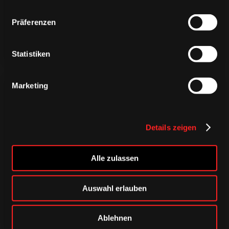
Präferenzen
Statistiken
Marketing
Details zeigen
CAPS & CO
CAPS & CO
CAPS & CO
Alle zulassen
Auswahl erlauben
Ablehnen