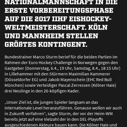
NATIONALMANNSCHAFT IN DIE
ERSTE VORBEREITUNGSPHASE
AUF DIE 2017 IIHF EISHOCKEY-
WELTMEISTERSCHAFT. KÖLN
UND MANNHEIM STELLEN
GRÖ
ß
TES KONTINGENT.
Bundestrainer Marco Sturm berief für die beiden Partien im
Rahmen der Euro Hockey Challenge in Norwegen gegen den
Gastgeber (Donnerstag, 6.4., 19 Uhr, Samstag, 8.4., 18:15 Uhr)
in Lillehammer mit den Stürmern Maximilian Kammerer
(Düsseldorfer EG) und Jakob Mayenschein (EHC Red Bull
München) sowie Verteidiger Pascal Zerressen (Kölner Haie)
drei Neulinge in den 26-köpfigen Kader.
„Unser Ziel ist, die jungen Spieler langsam an das
Internationale Level heranzuführen. Genauso wollen wir auch
in Zukunft verfahren“, sagte Sturm, der vor der Heim-WM
bereits jetzt auf eine Vielzahl der in den DEL-Playoffs
ausgeschiedenen Akteure bauen kann. Die Kölner Haie und