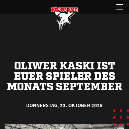
Zum
Menü
Inhalt
öffnen
springen
OLIWER KASKI IST
EUER SPIELER DES
MONATS SEPTEMBER
DONNERSTAG, 23. OKTOBER 2025