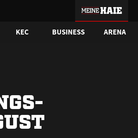
KEC
BUSINESS
ARENA
sgrü
mmer-Historie
pporter Club
Vorverkaufstermine
ß
e
FAQ
Geschichte
Service
NGS-
GUST