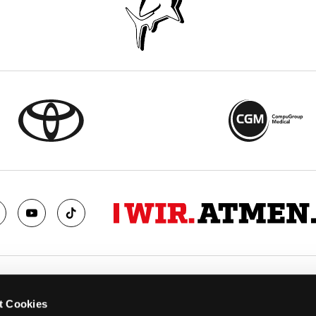
TS
FANS
t Cookies