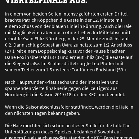
In einem von beiden Seiten intensv geführten ersten Drittel
brachte Patrick Köppchen die Gäste in der 12. Minute mit
einem Schuss von der blauen Linie in Führung. Auch die Haie
mit Möglichkeiten aber noch ohne Treffer. Im Mittelabschnitt
erhöhte Ysain Ehliz Nürnberg in der 25. Minute zunächst auf
0:2. Dann schlug Sebastian Uvira zu netzte zum 1:2-Anschluss
(27.). Mit einem Doppelschlag kurz vor der Pause brachten
Dane Fox in Überzahl (37.) und erneut Ehliz (39.) die Gäste auf
die Siegerstra
ß
e. Im Schlussdrittel sorgte Leo Pföderl mit
seinem Treffer zum 1:5 ins leere Tor für den Endstand (59.).
Nach Hauptrunden-Platz sechs und der intensiven und
spannenden Viertelfinal-Serie gegen die Ice Tigers aus
Nürnberg ist die Saison 2017/18 für den KEC nun beendet.
Wann die Saisonabschlussfeier stattfindet, werden die Haie in
den nächsten Tagen bekannt geben.
Die Haie möchten sich schon an dieser Stelle für die tolle Fan-
Unterstützung in dieser Spielzeit bedanken! Sowohl auf
eigenem Eis als auch auswärts standen die KEC-Fans immer zu