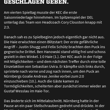
GESCHLAGEN GEBEN.
Am vierten Spieltag musste der KEC die erste
Saisonniederlage hinnehmen. Im Spitzenspiel der DEL
unterlag das Team von Headcoach Cory Clouston knapp mit
2:3.
Danach sah es zu Spielbeginn jedoch eigentlich gar nicht aus.
Die Haie erwischten einen Blitzstart: Der erste gefährliche
Angriff – Justin Shugg und Felix Schütz brachten den Puck ins
gegnerische Drittel. Ben Hanowski stand völlig frei und schoss
gezielt in den Winkel. 1:0 Haie (1.). Der KEC auch in der Folge
mit Möglichkeiten – und dem nächsten Treffer durch eine tolle
Einzelaktion von Sebastian Uvira. Er kämpfte sich links durch,
sprintete nach vorne und zog nach innen, um den Puck an
Nürnbergs Goalie Andreas Jenike vorbei zum 2:0
einzuschieben (10.). Auch die Gäste kamen zu
Tormöglichkeiten, scheiterten aber zunächst immer wieder an
Gustaf Wesslau im Haie-Tor.
Das änderte sich im Mittelabschnitt. Nürnberg hatte in der
Pause an ein paar Stellschrauben gedreht und drückte. In der