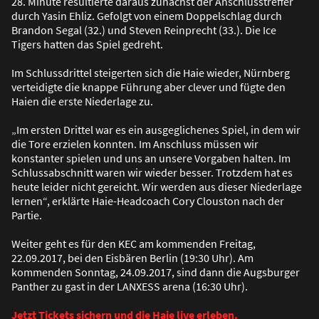
28. Minute resultierte daraus zunächst der Anschlusstreffer
durch Yasin Ehliz. Gefolgt von einem Doppelschlag durch
Brandon Segal (32.) und Steven Reinprecht (33.). Die Ice
Tigers hatten das Spiel gedreht.
Im Schlussdrittel steigerten sich die Haie wieder, Nürnberg
verteidigte die knappe Führung aber clever und fügte den
Haien die erste Niederlage zu.
„Im ersten Drittel war es ein ausgeglichenes Spiel, in dem wir
die Tore erzielen konnten. Im Anschluss müssen wir
konstanter spielen und uns an unsere Vorgaben halten. Im
Schlussabschnitt waren wir wieder besser. Trotzdem hat es
heute leider nicht gereicht. Wir werden aus dieser Niederlage
lernen“, erklärte Haie-Headcoach Cory Clouston nach der
Partie.
Weiter geht es für den KEC am kommenden Freitag,
22.09.2017, bei den Eisbären Berlin (19:30 Uhr). Am
kommenden Sonntag, 24.09.2017, sind dann die Augsburger
Panther zu gast in der LANXESS arena (16:30 Uhr).
Jetzt Tickets sichern und die Haie live erleben.