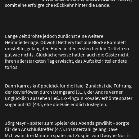
somit eine erfolgreiche Rückkehr hinter die Bande.
Lange Zeit drohte jedoch zunächst eine weitere
Heimniederlage. Obwohl Nethery fast alle Blöcke komplett
umstellte, gelang den Haien in den ersten beiden Dritteln so
gut wie nichts. Glücklicherweise hatten auch die Gäste nicht
ihren allerstärksten Tag erwischt, das Auftaktdrittel endete
torlos.
Dann kam es knüppeldick für die Haie: Zunächst die Führung
der Revierlöwen durch Damgaard (31.), der Andre Verner
unglücklich aussehen lie
ß
. Ex-Pinguin Kovalev erhöhte später
sogar auf 0:2 (44.), ehe die Haie endlich loslegten:
Jörg Mayr – später zum Spieler des Abends gewählt – sorgte
für den Anschlu
ß
treffer (47.). In Unterzahl gelang Dave
McLlwain drei Minuten später auf Zuspiel von Dwayne Norris