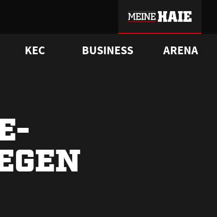
KEC
BUSINESS
ARENA
sgrü
mmer-Historie
pporter Club
Vorverkaufstermine
ß
e
FAQ
Geschichte
Service
E-
GEGEN