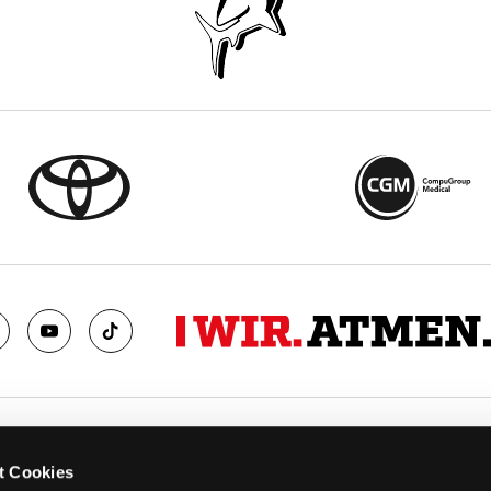
TS
FANS
t Cookies