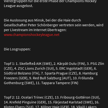
Vierergruppen für die erste Phase der Champions Hockey
League ausgelost.
Die Auslosung aus Minsk, bei der die Haie durch
Gesellschafter Peter Schönberger vertreten sein werden, wird
per Livestream im Internet übertragen:
www.championshockeyleague.net
Die Losgruppen:
Topf 1: 1. Skellefteå AIK (SWE), 2. Kärpät Oulu (FIN), 3. PSG Zlin
(CZE), 4. ZSC Lions Zurich (SUI), 5. ERC Ingolstadt (GER), 6.
Südtirol Bolzano (ITA), 7. Sparta Prague (CZE), 8. Hamburg
Freezers (GER), 9. Red Bull Salzburg (AUT), 10. Frölunda
Gothenburg (SWE), 11. Tappara Tampere (FIN)
Topf 2: 12. Ocelari Trinec (CZE), 13. Fribourg-Gottéron (SUI),
14. Krefeld Pinguine (GER), 15. Färjestad Karlstad (SWE), 16.
Kloten Flyers (SUI), 17. Kölner Haie (GER), 18. Växjö Lakers