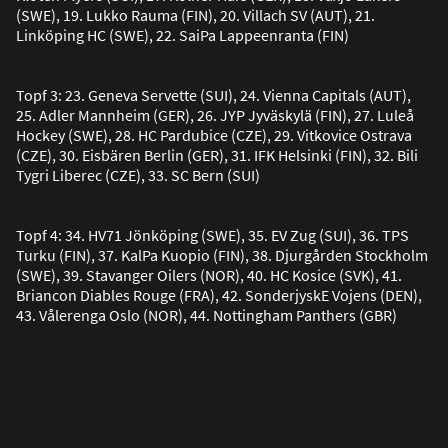
(SWE), 19. Lukko Rauma (FIN), 20. Villach SV (AUT), 21.
Linköping HC (SWE), 22. SaiPa Lappeenranta (FIN)
Topf 3: 23. Geneva Servette (SUI), 24. Vienna Capitals (AUT),
25. Adler Mannheim (GER), 26. JYP Jyväskylä (FIN), 27. Luleå
Hockey (SWE), 28. HC Pardubice (CZE), 29. Vitkovice Ostrava
(CZE), 30. Eisbären Berlin (GER), 31. IFK Helsinki (FIN), 32. Bili
Tygri Liberec (CZE), 33. SC Bern (SUI)
Topf 4: 34. HV71 Jönköping (SWE), 35. EV Zug (SUI), 36. TPS
Turku (FIN), 37. KalPa Kuopio (FIN), 38. Djurgården Stockholm
(SWE), 39. Stavanger Oilers (NOR), 40. HC Kosice (SVK), 41.
Briancon Diables Rouge (FRA), 42. SonderjyskE Vojens (DEN),
43. Vålerenga Oslo (NOR), 44. Nottingham Panthers (GBR)