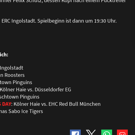
ürmer Feliix Schütz, dessen Kopf nach einem Pucktreffer
 ERC Ingolstadt. Spielbeginn ist dann um 19:30 Uhr.
ich:
 Ingolstadt
ohn Roosters
chtown Pinguins
 Kölner Haie vs. Düsseldorfer EG
Fischtown Pinguins
S DAY
: Kölner Haie vs. EHC Red Bull München
mas Sabo Ice Tigers