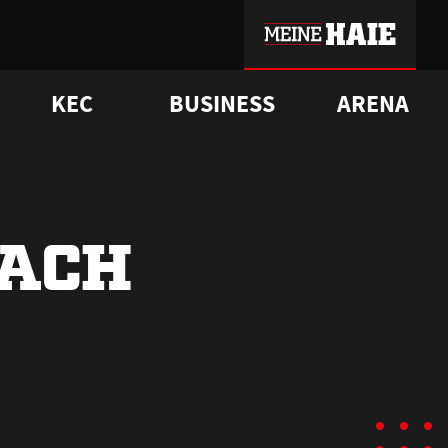
KEC
BUSINESS
ARENA
sgrü
mmer-Historie
pporter Club
Vorverkaufstermine
ß
e
FAQ
Geschichte
Service
NACH