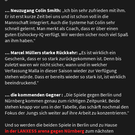
… Neuzugang Colin Smith:
„Ich bin sehr zufrieden mit ihm.
Er ist erst kurze Zeit bei uns und ist schon voll in die
Mannschaft integriert. Auch die Systeme hat Colin sehr
schnell gelernt. Man merkt als Coach, dass er über einen
guten Eishockey-IQ verfügt. Wir werden sicher noch viel Spa
ß
an ihm haben.“
… Marcel Müllers starke Rückkehr​​​: „
Es ist wirklich ein
Geschenk, dass er so stark zurückgekommen ist. Denn bis
zuletzt waren wir nicht sicher, wann und in welcher
Verfassung Malla in dieser Saison wieder zur Verfügung
stehen würde. Dass er bereits wieder so stark ist, ist wirklich
beeindruckend.“
… die kommenden Gegner :
„Die Spiele gegen Berlin und
Nürnberg kommen genau zum richtigen Zeitpunkt. Beide
stehen knapp vor uns in der Tabelle, das schärft nochmal den
Fokus der Jungs sich weiter auf ihre Arbeit zu konzentrieren.“
Und so werden die beiden Spiele in Berlin und zu Hause
in der LANXESS arena gegen Nürnberg
zum nächsten