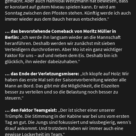
gemacht. Aber auch Hannibal Weitzmann hat bewiesen, dass
er konstant auf gutem Niveau spielen kann. Er wird am
Sonntag zwischen den Pfosten stehen. Künftig werde ich auch
immer wieder aus dem Bauch heraus entscheiden.“
… das bevorstehende Comeback von Moritz Müller in
Berlin:
„Ich werde ihn langsam wieder an die Mannschaft
heranführen. Deshalb werden wir zunächst mit sieben
Verteidigern durchrotieren. Aber Mo ist ein ganz wichtiger
Faktor für uns – auf und neben dem Eis. Deshalb bin ich
glücklich, ihn wieder dabeizuhaben.“
… das Ende der Verletzungsmisere:
„Ich klopfe auf Holz: Wir
haben das erste Mal seit der Saisonvorbereitung wieder alle
Mann an Bord. Das gibt mir die Möglichkeit, die Eiszeiten
besser zu verteilen und so die Belastung noch besser zu
steuern.“
… den Faktor Teamgeist:
„Der ist sicher einer unserer
Trümpfe. Die Stimmung in der Kabine war bei uns vom ersten
Tag an gut. Die Jungs sind fokussiert und wissbegierig, wenn’s
drauf ankommt. Und trotzdem haben wir immer auch eine
gewisse Lockerheit im Team.“