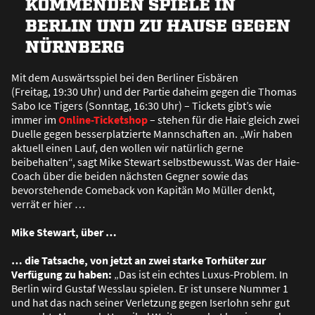
KOMMENDEN SPIELE IN
BERLIN UND ZU HAUSE GEGEN
NÜRNBERG
Mit dem Auswärtsspiel bei den Berliner Eisbären
(Freitag, 19:30 Uhr) und der Partie daheim gegen die Thomas
Sabo Ice Tigers (Sonntag, 16:30 Uhr) – Tickets gibt’s wie
immer im
Online-Ticketshop
– stehen für die Haie gleich zwei
Duelle gegen besserplatzierte Mannschaften an. „Wir haben
aktuell einen Lauf, den wollen wir natürlich gerne
beibehalten“, sagt Mike Stewart selbstbewusst. Was der Haie-
Coach über die beiden nächsten Gegner sowie das
bevorstehende Comeback von Kapitän Mo Müller denkt,
verrät er hier …
Mike Stewart, über …
… die Tatsache, von jetzt an zwei starke Torhüter zur
Verfügung zu haben:
„Das ist ein echtes Luxus-Problem. In
Berlin wird Gustaf Wesslau spielen. Er ist unsere Nummer 1
und hat das nach seiner Verletzung gegen Iserlohn sehr gut