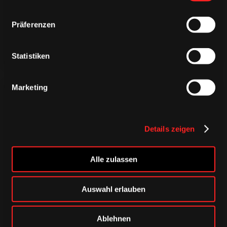
Präferenzen
Statistiken
Marketing
Details zeigen
CAPS & CO
CAPS & CO
CAPS & CO
Alle zulassen
Auswahl erlauben
Ablehnen