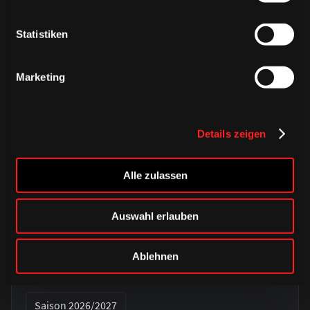
Statistiken
Marketing
Details zeigen
Alle zulassen
DONNERSTAG, 06. AUGUST 2026
Auswahl erlauben
Alle Infos zum öffentlichen
Trainingsauftakt am Sonntag im
Ablehnen
Haie-Zentrum
Saison 2026/2027