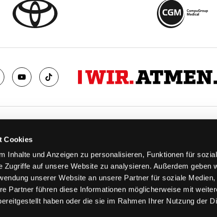
TS
FANS
t Cookies
FAQ
 Inhalte und Anzeigen zu personalisieren, Funktionen für sozia
n
Ab aufs Eis!
e Zugriffe auf unsere Website zu analysieren. Außerdem geben w
n
HAIE KIDS CLUB
rwendung unserer Website an unsere Partner für soziale Medien
llen
Engagement
re Partner führen diese Informationen möglicherweise mit weite
stermine
Goldenen Haie
ereitgestellt haben oder die sie im Rahmen Ihrer Nutzung der D
 & Logen
Geschichte