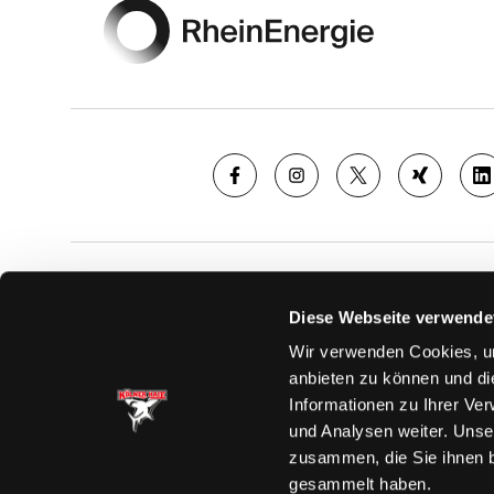
SAISON
TICKE
Diese Webseite verwende
News
Ticketshop
Wir verwenden Cookies, um
Videos
Tageskarte
anbieten zu können und di
Team
Dauerkarte
Informationen zu Ihrer Ve
Spielplan
Verkaufsste
und Analysen weiter. Unse
Tabelle
Vorverkauf
zusammen, die Sie ihnen b
Statistik
VIP-Tickets
gesammelt haben.