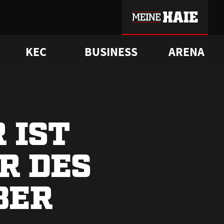
KEC
BUSINESS
ARENA
sgrü
mmer-Historie
pporter Club
Vorverkaufstermine
ß
e
FAQ
Geschichte
Service
 IST
R DES
BER