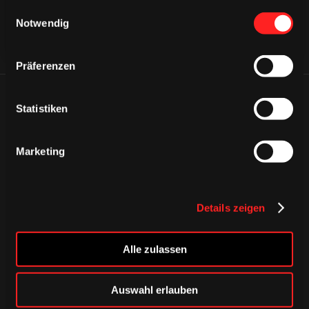
gesammelt haben.
Einwilligungsauswahl
Notwendig
Präferenzen
ÄHNLICHE NEWS
Statistiken
Marketing
Details zeigen
Alle zulassen
Auswahl erlauben