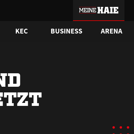
KEC
BUSINESS
ARENA
sgrü
mmer-Historie
pporter Club
Vorverkaufstermine
ß
e
FAQ
Geschichte
Service
ND
ETZT