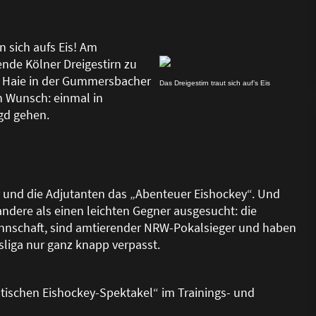
n sich aufs Eis! Am
nde Kölner Dreigestirn zu
r Haie in der Gummersbacher
Das Dreigestirn traut sich auf’s Eis
en Wunsch: einmal in
gd gehen.
er und die Adjutanten das „Abenteuer Eishockey“. Und
andere als einen leichten Gegner ausgesucht: die
nnschaft, sind amtierender NRW-Pokalsieger und haben
sliga nur ganz knapp verpasst.
istischen Eishockey-Spektakel“ im Trainings- und