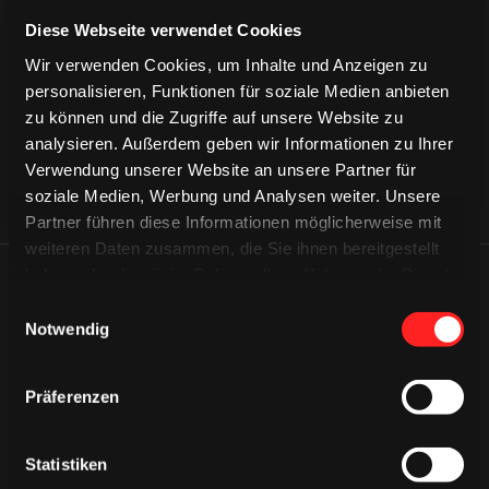
CAPS & CO
Diese Webseite verwendet Cookies
CAPS & CO
CAPS & CO
Wir verwenden Cookies, um Inhalte und Anzeigen zu
personalisieren, Funktionen für soziale Medien anbieten
zu können und die Zugriffe auf unsere Website zu
analysieren. Außerdem geben wir Informationen zu Ihrer
Verwendung unserer Website an unsere Partner für
soziale Medien, Werbung und Analysen weiter. Unsere
Partner führen diese Informationen möglicherweise mit
weiteren Daten zusammen, die Sie ihnen bereitgestellt
haben oder die sie im Rahmen Ihrer Nutzung der Dienste
ÄHNLICHE NEWS
gesammelt haben.
Einwilligungsauswahl
Notwendig
Präferenzen
Statistiken