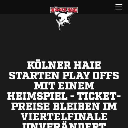
Zum
Menü
Inhalt
öffnen
springen
KÖLNER HAIE
STARTEN PLAY OFFS
MIT EINEM
HEIMSPIEL - TICKET-
PREISE BLEIBEN IM
VIERTELFINALE
UNVERÄNDERT