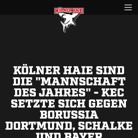
Zum
Menü
Inhalt
öffnen
springen
KÖLNER HAIE SIND
DIE "MANNSCHAFT
DES JAHRES" - KEC
SETZTE SICH GEGEN
BORUSSIA
DORTMUND, SCHALKE
UND BAYER