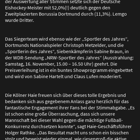
der Auswertung aller Stimmen setzte sich der Deutsche
Eishockey-Meister mit 52,0%(!) deutlich gegen den
Zweitplazierten Borussia Dortmund durch (11,3%). Lemgo
wurde Dritter.
Das Siegerteam wird ebenso wie der „Sportler des Jahres“,
Dortmunds Nationalspieler Christoph Metzelder, und die
„Sportlerin des Jahres“, Siebenkämpferin Sabine Braun, in
der WDR-Sendung „NRW-Sportler des Jahres“ (Ausstrahlung:
Samstag, 16. November, 15.00 – 16.50 Uhr) geehrt. Die
Preisverleihung ist in ein buntes Showprogramm eingebettet
und wird von Sabine Hartelt und Claus Lufen moderiert.
Die Kölner Haie freuen sich über dieses tolle Ergebnis und
bedanken sich aus gegebenem Anlass ganz herzlich für das
fantastische Engagement ihrer Fans bei der Stimmabgabe. „Es
ist schon eine gro
ß
e Überraschung, dass sich unsere
Mannschaft bei dieser Wahl gegen die mächtige Fu
ß
ball-
Konkurrenz durchsetzen konnte“, sagt Haie-Geschäftsführer
Holger Rathke. „Das Resultat macht uns schon ein bisschen
stolz und beweist wieder einmal, wie riesengro
ß
die aktive