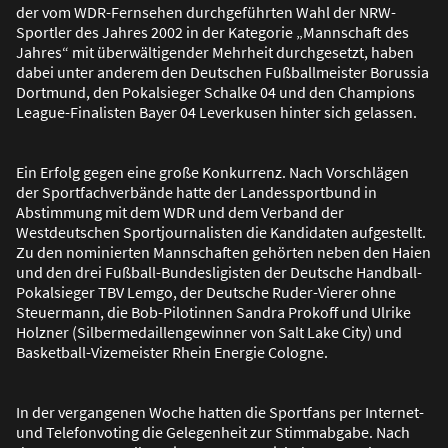
der vom WDR-Fernsehen durchgeführten Wahl der NRW-
Sportler des Jahres 2002 in der Kategorie „Mannschaft des
Jahres“ mit überwältigender Mehrheit durchgesetzt, haben
dabei unter anderem den Deutschen Fu
ß
ballmeister Borussia
Dortmund, den Pokalsieger Schalke 04 und den Champions
League-Finalisten Bayer 04 Leverkusen hinter sich gelassen.
Ein Erfolg gegen eine gro
ß
e Konkurrenz. Nach Vorschlägen
der Sportfachverbände hatte der Landessportbund in
Abstimmung mit dem WDR und dem Verband der
Westdeutschen Sportjournalisten die Kandidaten aufgestellt.
Zu den nominierten Mannschaften gehörten neben den Haien
und den drei Fu
ß
ball-Bundesligisten der Deutsche Handball-
Pokalsieger TBV Lemgo, der Deutsche Ruder-Vierer ohne
Steuermann, die Bob-Pilotinnen Sandra Prokoff und Ulrike
Holzner (Silbermedaillengewinner von Salt Lake City) und
Basketball-Vizemeister Rhein Energie Cologne.
In der vergangenen Woche hatten die Sportfans per Internet-
und Telefonvoting die Gelegenheit zur Stimmabgabe. Nach