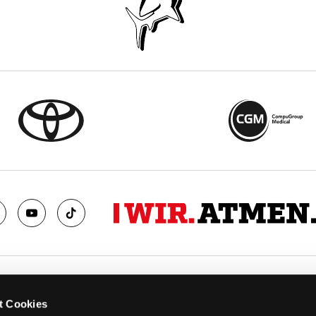
TS
FANS
t Cookies