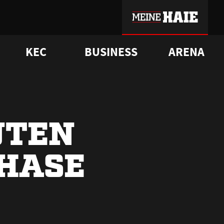
KEC
BUSINESS
ARENA
sgrü
mmer-Historie
pporter Club
Vorverkaufstermine
ß
e
FAQ
Geschichte
Service
UTEN
HASE