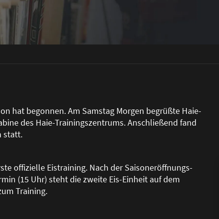
aison hat begonnen. Am Samstag Morgen begrü
ß
te Haie-
abine des Haie-Trainingszentrums. Anschlie
ß
end fand
statt.
e offizielle Eistraining. Nach der Saisoneröffnungs-
in (15 Uhr) steht die zweite Eis-Einheit auf dem
zum Training.