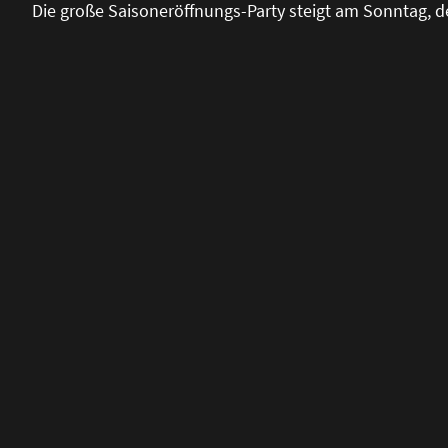
Die gro
ß
e Saisoneröffnungs-Party steigt am Sonntag, d