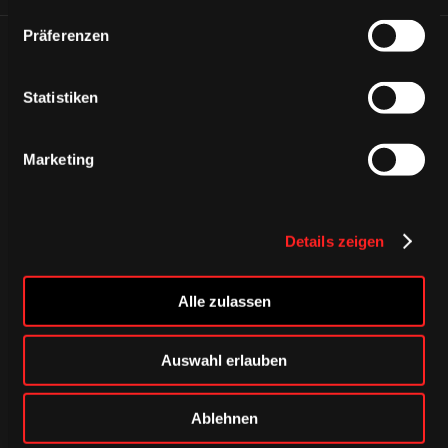
Präferenzen
ÄHNLICHE NEWS
Statistiken
Marketing
Details zeigen
Alle zulassen
Auswahl erlauben
DONNERSTAG, 06. AUGUST 2026
Ablehnen
Alle Infos zum öffentlichen