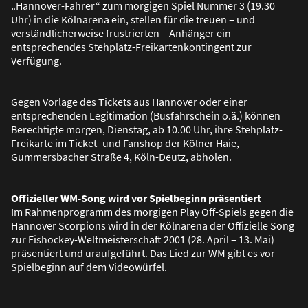
„Hannover-Fahrer“ zum morgigen Spiel Nummer 3 (19.30
Uhr) in die Kölnarena ein, stellen für die treuen – und
verständlicherweise frustrierten – Anhänger ein
entsprechendes Stehplatz-Freikartenkontingent zur
Verfügung.
Gegen Vorlage des Tickets aus Hannover oder einer
entsprechenden Legitimation (Busfahrschein o.ä.) können
Berechtigte morgen, Dienstag, ab 10.00 Uhr, ihre Stehplatz-
Freikarte im Ticket- und Fanshop der Kölner Haie,
Gummersbacher Stra
ß
e 4, Köln-Deutz, abholen.
Offizieller WM-Song wird vor Spielbeginn präsentiert
Im Rahmenprogramm des morgigen Play Off-Spiels gegen die
Hannover Scorpions wird in der Kölnarena der Offizielle Song
zur Eishockey-Weltmeisterschaft 2001 (28. April – 13. Mai)
präsentiert und uraufgeführt. Das Lied zur WM gibt es vor
Spielbeginn auf dem Videowürfel.