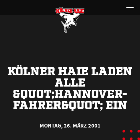
Zum
Menü
Inhalt
öffnen
springen
KÖLNER HAIE LADEN
ALLE
&QUOT;HANNOVER-
FAHRER&QUOT; EIN
MONTAG, 26. MÄRZ 2001