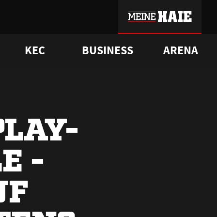
KEC
BUSINESS
ARENA
sgrü
mmer-Historie
pporter Club
Vorverkaufstermine
ß
e
FAQ
Geschichte
Service
PLAY-
E -
UF