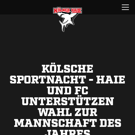
Zum
Menü
Inhalt
öffnen
springen
KÖLSCHE
SPORTNACHT - HAIE
UND FC
UNTERSTÜTZEN
WAHL ZUR
MANNSCHAFT DES
JAHRES