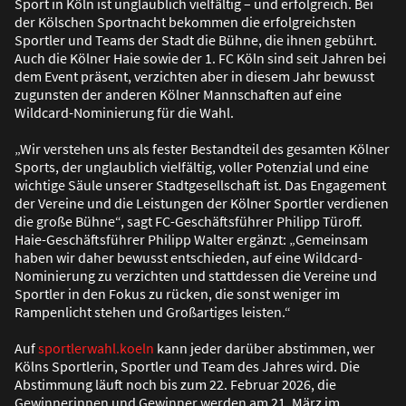
Sport in Köln ist unglaublich vielfältig – und erfolgreich. Bei
der Kölschen Sportnacht bekommen die erfolgreichsten
Sportler und Teams der Stadt die Bühne, die ihnen gebührt.
Auch die Kölner Haie sowie der 1. FC Köln sind seit Jahren bei
dem Event präsent, verzichten aber in diesem Jahr bewusst
zugunsten der anderen Kölner Mannschaften auf eine
Wildcard-Nominierung für die Wahl.
„Wir verstehen uns als fester Bestandteil des gesamten Kölner
Sports, der unglaublich vielfältig, voller Potenzial und eine
wichtige Säule unserer Stadtgesellschaft ist. Das Engagement
der Vereine und die Leistungen der Kölner Sportler verdienen
die gro
ß
e Bühne“, sagt FC-Geschäftsführer Philipp Türoff.
Haie-Geschäftsführer Philipp Walter ergänzt: „Gemeinsam
haben wir daher bewusst entschieden, auf eine Wildcard-
Nominierung zu verzichten und stattdessen die Vereine und
Sportler in den Fokus zu rücken, die sonst weniger im
Rampenlicht stehen und Gro
ß
artiges leisten.“
Auf
sportlerwahl.koeln
kann jeder darüber abstimmen, wer
Kölns Sportlerin, Sportler und Team des Jahres wird. Die
Abstimmung läuft noch bis zum 22. Februar 2026, die
Gewinnerinnen und Gewinner werden am 21. März im