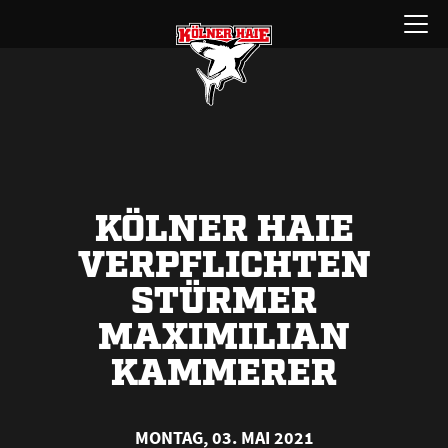
Zum
Menü
Inhalt
öffnen
springen
KÖLNER HAIE
VERPFLICHTEN
STÜRMER
MAXIMILIAN
KAMMERER
MONTAG, 03. MAI 2021