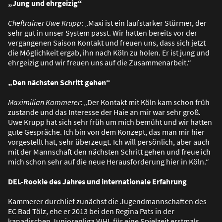
„Jung und ehrgeizig“
Cheftrainer Uwe Krupp
: „Maxi ist ein laufstarker Stürmer, der
sehr gut in unser System passt. Wir hatten bereits vor der
vergangenen Saison Kontakt und freuen uns, dass sich jetzt
die Möglichkeit ergab, ihn nach Köln zu holen. Er ist jung und
ehrgeizig und wir freuen uns auf die Zusammenarbeit.“
„Den nächsten Schritt gehen“
Maximilian Kammerer
: „Der Kontakt mit Köln kam schon früh
zustande und das Interesse der Haie an mir war sehr gro
ß
.
Uwe Krupp hat sich sehr früh um mich bemüht und wir hatten
gute Gespräche. Ich bin von dem Konzept, das man mir hier
vorgestellt hat, sehr überzeugt. Ich will persönlich, aber auch
mit der Mannschaft den nächsten Schritt gehen und freue ich
mich schon sehr auf die neue Herausforderung hier in Köln.“
DEL-Rookie des Jahres und internationale Erfahrung
Kammerer durchlief zunächst die Jugendmannschaften des
EC Bad Tölz, ehe er 2013 bei den Regina Pats in der
kanadischen Juniorenliga WHL für eine Spielzeit erstmals