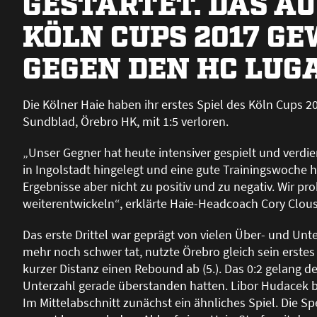
GESTARTET. DAS A
KÖLN CUPS 2017 G
GEGEN DEN HC LUGA
Die Kölner Haie haben ihr erstes Spiel des Köln Cups
Sundblad, Örebro HK, mit 1:5 verloren.
„Unser Gegner hat heute intensiver gespielt und verdi
in Ingolstadt hingelegt und eine gute Trainingswoche h
Ergebnisse aber nicht zu positiv und zu negativ. Wir pr
weiterentwickeln“, erklärte Haie-Headcoach Cory Clou
Das erste Drittel war geprägt von vielen Über- und Un
mehr noch schwer tat, nutzte Örebro gleich sein erste
kurzer Distanz einen Rebound ab (5.). Das 0:2 gelang
Unterzahl gerade überstanden hatten. Libor Hudacek 
Im Mittelabschnitt zunächst ein ähnliches Spiel. Die 