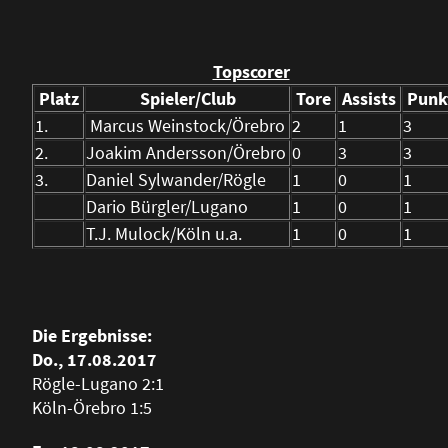
Topscorer
Platz
Spieler/Club
Tore
Assists
Punk
1.
Marcus Weinstock/Örebro
2
1
3
2.
Joakim Andersson/Örebro
0
3
3
3.
Daniel Sylwander/Rögle
1
0
1
Dario Bürgler/Lugano
1
0
1
T.J. Mulock/Köln u.a.
1
0
1
Die Ergebnisse:
Do., 17.08.2017
Rögle-Lugano 2:1
Köln-Örebro 1:5