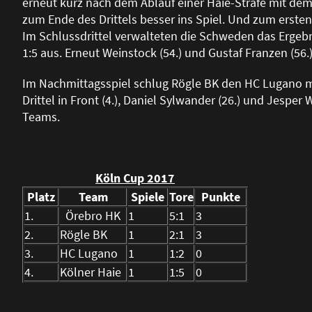
erneut kurz nach dem Ablauf einer Haie-Strafe mit dem
zum Ende des Drittels besser ins Spiel. Und zum ersten 
Im Schlussdrittel verwalteten die Schweden das Ergebn
1:5 aus. Erneut Weinstock (54.) und Gustaf Franzen (56.)
Im Nachmittagsspiel schlug Rögle BK den HC Lugano mit
Drittel in Front (4.), Daniel Sylwander (26.) und Jesper
Teams.
Köln Cup 2017
Platz
Team
Spiele
Tore
Punkte
1.
Örebro HK
1
5:1
3
2.
Rögle BK
1
2:1
3
3.
HC Lugano
1
1:2
0
4.
Kölner Haie
1
1:5
0