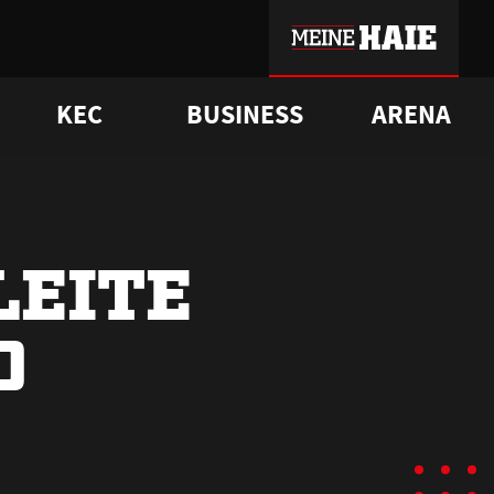
KEC
BUSINESS
ARENA
sgrü
mmer-Historie
pporter Club
Vorverkaufstermine
ß
e
FAQ
Geschichte
Service
LEITE
O