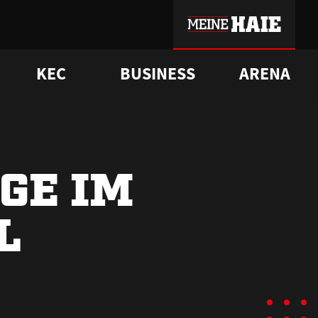
KEC
BUSINESS
ARENA
sgrü
mmer-Historie
pporter Club
Vorverkaufstermine
ß
e
FAQ
Geschichte
Service
GE IM
L