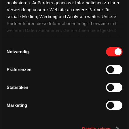
analysieren. Außerdem geben wir Informationen zu Ihrer
ÄHNLICHE NEWS
Verwendung unserer Website an unsere Partner für
soziale Medien, Werbung und Analysen weiter. Unsere
Partner führen diese Informationen möglicherweise mit
weiteren Daten zusammen, die Sie ihnen bereitgestellt
haben oder die sie im Rahmen Ihrer Nutzung der Dienste
gesammelt haben.
Einwilligungsauswahl
Notwendig
Präferenzen
Statistiken
DONNERSTAG, 06. AUGUST 2026
Marketing
Alle Infos zum öffentlichen
Trainingsauftakt am Sonntag im
Haie-Zentrum
Details zeigen