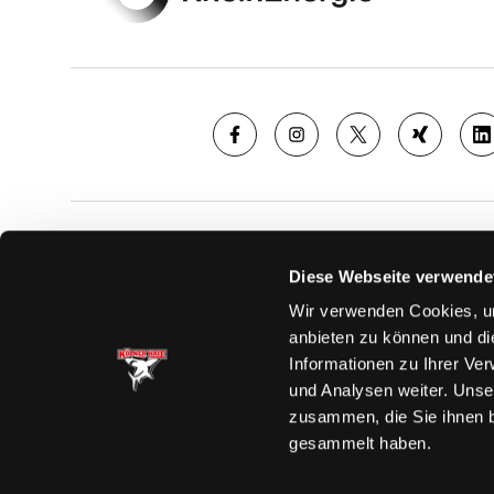
SAISON
TICKE
Diese Webseite verwende
News
Ticketshop
Wir verwenden Cookies, um
Videos
Tageskarte
anbieten zu können und di
Team
Dauerkarte
Informationen zu Ihrer Ve
Spielplan
Verkaufsste
und Analysen weiter. Unse
Tabelle
Vorverkauf
zusammen, die Sie ihnen b
Statistik
VIP-Tickets
gesammelt haben.
Charity-Dau