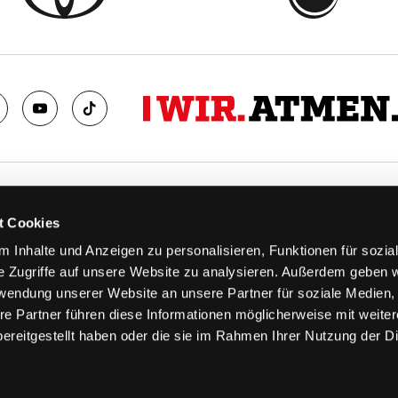
TS
FANS
t Cookies
FAQ
 Inhalte und Anzeigen zu personalisieren, Funktionen für sozia
n
Ab aufs Eis!
e Zugriffe auf unsere Website zu analysieren. Außerdem geben w
n
HAIE KIDS CLUB
rwendung unserer Website an unsere Partner für soziale Medien
llen
Engagement
re Partner führen diese Informationen möglicherweise mit weite
stermine
Goldenen Haie
ereitgestellt haben oder die sie im Rahmen Ihrer Nutzung der D
 & Logen
Geschichte
erkarte
Fanprojekt