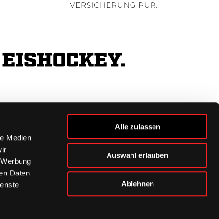
BUSINESS
Alle zulassen
Ihre Ansprechpartner
le Medien
VIP-Tickets & Logen
ir
Auswahl erlauben
Partner
, Werbung
BISSness Club
ren Daten
Supporter Club
Ablehnen
ienste