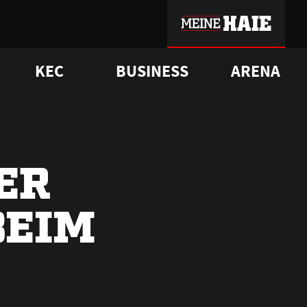
KEC
BUSINESS
ARENA
sgrü
mmer-Historie
pporter Club
Vorverkaufstermine
ß
e
FAQ
Geschichte
Service
DER
BEIM