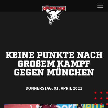
Zum
Menü
Inhalt
öffnen
springen
KEINE PUNKTE NACH
GRO
ß
EM KAMPF
GEGEN MÜNCHEN
DONNERSTAG, 01. APRIL 2021