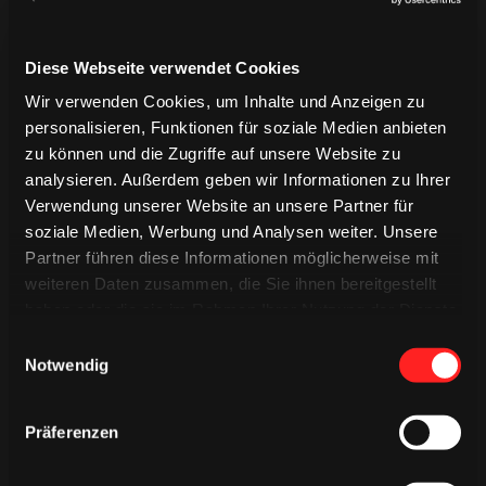
Diese Webseite verwendet Cookies
Wir verwenden Cookies, um Inhalte und Anzeigen zu
Ausblick:
personalisieren, Funktionen für soziale Medien anbieten
zu können und die Zugriffe auf unsere Website zu
Der KEC empfängt morgen im „back-to-back“ Heimspiel um
19:30 Uhr den ERC Ingolstadt. Die Partie wird live auf
analysieren. Außerdem geben wir Informationen zu Ihrer
MagentaSport
übertragen.
Verwendung unserer Website an unsere Partner für
soziale Medien, Werbung und Analysen weiter. Unsere
Partner führen diese Informationen möglicherweise mit
weiteren Daten zusammen, die Sie ihnen bereitgestellt
Im Bild: Die Haie verteidigen mit Jan Luca Sennhenn (l.) und
Pascal Zerressen (r.) vor dem Kölner Tor (City-Press GmbH)
haben oder die sie im Rahmen Ihrer Nutzung der Dienste
gesammelt haben.
Einwilligungsauswahl
Notwendig
Präferenzen