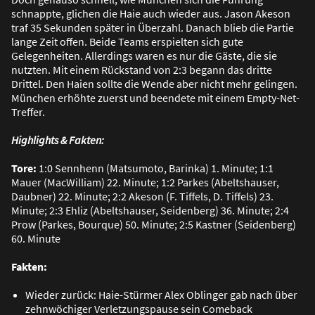
schnappte, glichen die Haie auch wieder aus. Jason Akeson
traf 35 Sekunden später in Überzahl. Danach blieb die Partie
lange Zeit offen. Beide Teams erspielten sich gute
Gelegenheiten. Allerdings waren es nur die Gäste, die sie
nutzten. Mit einem Rückstand von 2:3 begann das dritte
Drittel. Den Haien sollte die Wende aber nicht mehr gelingen.
München erhöhte zuerst und beendete mit einem Empty-Net-
Treffer.
Highlights & Fakten:
Tore:
1:0 Sennhenn (Matsumoto, Barinka) 1. Minute; 1:1
Mauer (MacWilliam) 22. Minute; 1:2 Parkes (Abeltshauser,
Daubner) 22. Minute; 2:2 Akeson (F. Tiffels, D. Tiffels) 23.
Minute; 2:3 Ehliz (Abeltshauser, Seidenberg) 36. Minute; 2:4
Prow (Parkes, Bourque) 50. Minute; 2:5 Kastner (Seidenberg)
60. Minute
Fakten:
Wieder zurück: Haie-Stürmer Alex Oblinger gab nach über
zehnwöchiger Verletzungspause sein Comeback