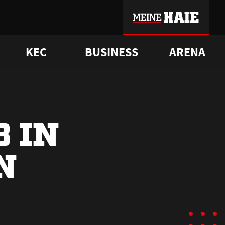
KEC
BUSINESS
ARENA
sgrü
mmer-Historie
pporter Club
Vorverkaufstermine
ß
e
FAQ
Geschichte
Service
3 IN
N