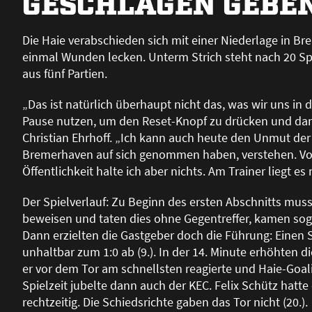
GESCHLAGEN GEBE
Die Haie verabschieden sich mit einer Niederlage in 
einmal Wunden lecken. Unterm Strich steht nach 20 Spie
aus fünf Partien.
„Das ist natürlich überhaupt nicht das, was wir uns i
Pause nutzen, um den Reset-Knopf zu drücken und dann 
Christian Ehrhoff. „Ich kann auch heute den Unmut der
Bremerhaven auf sich genommen haben, verstehen. Vo
Öffentlichkeit halte ich aber nichts. Am Trainer liegt es 
Der Spielverlauf: Zu Beginn des ersten Abschnitts muss
beweisen und taten dies ohne Gegentreffer, kamen sog
Dann erzielten die Gastgeber doch die Führung: Eine
unhaltbar zum 1:0 ab (9.). In der 14. Minute erhöhten 
er vor dem Tor am schnellsten reagierte und Haie-Goali
Spielzeit jubelte dann auch der KEC. Felix Schütz hatt
rechtzeitig. Die Schiedsrichte gaben das Tor nicht (20.).