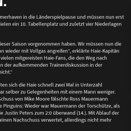
N.
Bremerhaven in die Länderspielpause und müssen nun erst
len ein 10. Tabellenplatz und zuletzt vier Niederlagen
n dieser Saison vorgenommen haben. Wir müssen nun die
wieder mit Vollgas angreifen“, erklärte Haie-Kapitän
 vielen mitgereisten Haie-Fans, die den Weg nach
n der aufkommenden Trainerdiskussion in der
nicht.“
ten sich die Haie schnell zwei Mal in Unterzahl
ar selber zu Gelegenheiten mit einem Mann weniger.
n Schuss von Mike Moore fälschte Ross Mauermann
die Pinguins: Wieder war Mauermann der Torschütze, als
e Justin Peters zum 2:0 überwand (14.). Mit Ablauf der
e einen Nachschuss verwertet, allerdings nicht mehr