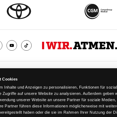
TS
FANS
t Cookies
FAQ
 Inhalte und Anzeigen zu personalisieren, Funktionen für sozia
n
Ab aufs Eis!
e Zugriffe auf unsere Website zu analysieren. Außerdem geben w
n
HAIE KIDS CLUB
rwendung unserer Website an unsere Partner für soziale Medien
llen
Engagement
re Partner führen diese Informationen möglicherweise mit weite
stermine
Goldenen Haie
ereitgestellt haben oder die sie im Rahmen Ihrer Nutzung der D