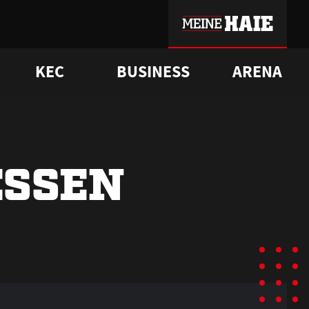
KEC
BUSINESS
ARENA
sgrü
mmer-Historie
pporter Club
Vorverkaufstermine
ß
e
FAQ
Geschichte
Service
ESSEN