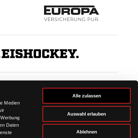
BUSINESS
Alle zulassen
Ihre Ansprechpartner
le Medien
VIP-Tickets & Logen
ir
Auswahl erlauben
Partner
, Werbung
BISSness Club
ren Daten
Supporter Club
Ablehnen
ienste