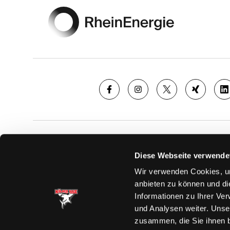
SAISON
TICKE
Diese Webseite verwende
News
Ticketshop
Wir verwenden Cookies, um
Videos
Tageskarte
anbieten zu können und di
Team
Dauerkarte
Informationen zu Ihrer Ve
Spielplan
Verkaufsste
und Analysen weiter. Unse
Tabelle
Vorverkauf
zusammen, die Sie ihnen b