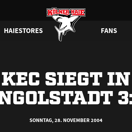
HAIESTORES
FANS
a
 Haie
Junghaie
VIP-Tickets & Logen
Tabelle
Partner
GAMEDAYstore
HAIE KIDS CLUB
Engagement
Statistik
BISSness Club
Dauerkarten
Geburtstag
CHL
Trikotnu
Su
KEC SIEGT IN
NGOLSTADT 3
SONNTAG, 28. NOVEMBER 2004