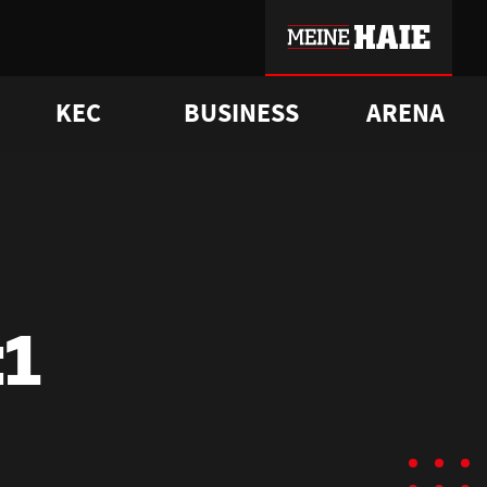
KEC
BUSINESS
ARENA
sgrü
mmer-Historie
pporter Club
Vorverkaufstermine
ß
e
FAQ
Geschichte
Service
:1