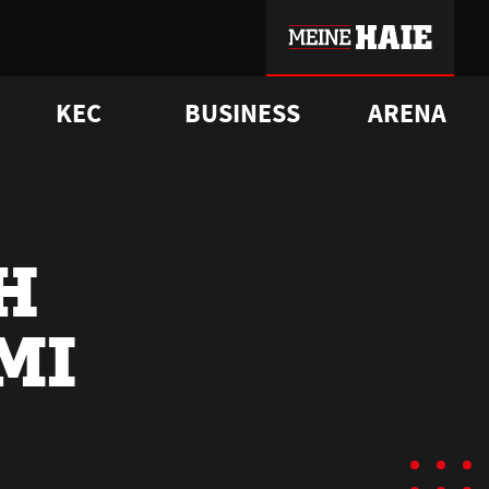
KEC
BUSINESS
ARENA
sgrü
mmer-Historie
pporter Club
Vorverkaufstermine
ß
e
FAQ
Geschichte
Service
H
MI