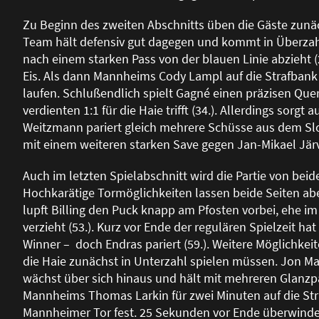
Zu Beginn des zweiten Abschnitts üben die Gäste zunä
Team hält defensiv gut dagegen und kommt in Überzah
nach einem starken Pass von der blauen Linie abzieht
Eis. Als dann Mannheims Cody Lampl auf die Strafbank
laufen. Schlu
ß
endlich spielt Gagné einen präzisen Que
verdienten 1:1 für die Haie trifft (34.). Allerdings sor
Weitzmann pariert gleich mehrere Schüsse aus dem Slot 
mit einem weiteren starken Save gegen Jan-Mikael Järv
Auch im letzten Spielabschnitt wird die Partie von beid
Hochkarätige Tormöglichkeiten lassen beide Seiten aber
lupft Billing den Puck knapp am Pfosten vorbei, ehe i
verzieht (53.). Kurz vor Ende der regulären Spielzeit
Winner – doch Endras pariert (59.). Weitere Möglichkeite
die Haie zunächst in Unterzahl spielen müssen. Jon M
wächst über sich hinaus und hält mit mehreren Glanzpa
Mannheims Thomas Larkin für zwei Minuten auf die Str
Mannheimer Tor fest. 25 Sekunden vor Ende überwin