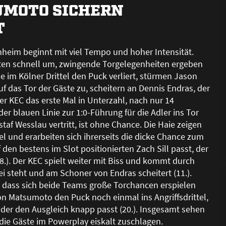
MOTO SICHERN
T
nheim beginnt mit viel Tempo und hoher Intensität.
lten schnell um, zwingende Torgelegenheiten ergeben
 im Kölner Drittel den Puck verliert, stürmen Jason
 das Tor der Gäste zu, scheitern an Dennis Endras, der
der KEC das erste Mal in Unterzahl, nach nur 14
 blauen Linie zur 1:0-Führung für die Adler ins Tor
taf Wesslau vertritt, ist ohne Chance. Die Haie zeigen
l und erarbeiten sich ihrerseits die dicke Chance zum
den bestens im Slot positionierten Zach Sill passt, der
.). Der KEC spielt weiter mit Biss und kommt durch
ei steht und am Schoner von Endras scheitert (11.).
 dass sich beide Teams gro
ß
e Torchancen erspielen
n Matsumoto den Puck noch einmal ins Angriffsdrittel,
 der den Ausgleich knapp passt (20.). Insgesamt sehen
die Gäste im Powerplay eiskalt zuschlagen.