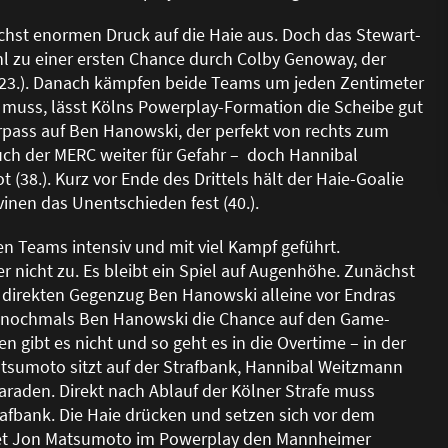
chst enormen Druck auf die Haie aus. Doch das Stewart-
l zu einer ersten Chance durch Colby Genoway, der
 (23.). Danach kämpfen beide Teams um jeden Zentimeter
 muss, lässt Kölns Powerplay-Formation die Scheibe gut
rpass auf Ben Hanowski, der perfekt von rechts zum
gt auch der MERC weiter für Gefahr – doch Hannibal
(38.). Kurz vor Ende des Drittels hält der Haie-Goalie
inen das Unentschieden fest (40.).
en Teams intensiv und mit viel Kampf geführt.
 nicht zu. Es bleibt ein Spiel auf Augenhöhe. Zunächst
m direkten Gegenzug Ben Hanowski alleine vor Endras
 hat nochmals Ben Hanowski die Chance auf den Game-
n gibt es nicht und so geht es in die Overtime – in der
atsumoto sitzt auf der Strafbank, Hannibal Weitzmann
raden. Direkt nach Ablauf der Kölner Strafe muss
afbank. Die Haie drücken und setzen sich vor dem
det Jon Matsumoto im Powerplay den Mannheimer