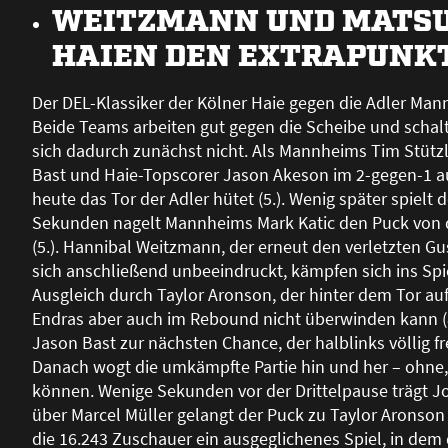
WEITZMANN UND MATSU
HAIEN DEN EXTRAPUNK
Der DEL-Klassiker der Kölner Haie gegen die Adler Man
Beide Teams arbeiten gut gegen die Scheibe und scha
sich dadurch zunächst nicht. Als Mannheims Tim Stützle
Bast und Haie-Topscorer Jason Akeson im 2-gegen-1 auf
heute das Tor der Adler hütet (5.). Wenig später spielt 
Sekunden nagelt Mannheims Mark Katic den Puck von der
(5.). Hannibal Weitzmann, der erneut den verletzten Gus
sich anschlie
ß
end unbeeindruckt, kämpfen sich ins Spie
Ausgleich durch Taylor Aronson, der hinter dem Tor auf 
Endras aber auch im Rebound nicht überwinden kann (8
Jason Bast zur nächsten Chance, der halblinks völlig fr
Danach wogt die umkämpfte Partie hin und her – ohne,
können. Wenige Sekunden vor der Drittelpause trägt Jo
über Marcel Müller gelangt der Puck zu Taylor Aronson
die 16.243 Zuschauer ein ausgeglichenes Spiel, in dem 