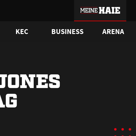
KEC
BUSINESS
ARENA
sgrü
mmer-Historie
pporter Club
Vorverkaufstermine
ß
e
FAQ
Geschichte
Service
JONES
AG