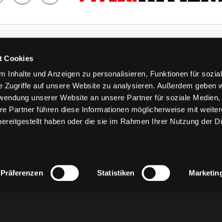
TS
FANS
t Cookies
FAQ
 Inhalte und Anzeigen zu personalisieren, Funktionen für sozia
n
Ab aufs Eis!
e Zugriffe auf unsere Website zu analysieren. Außerdem geben w
n
HAIE KIDS CLUB
rwendung unserer Website an unsere Partner für soziale Medien
llen
Engagement
re Partner führen diese Informationen möglicherweise mit weite
stermine
Goldenen Haie
ereitgestellt haben oder die sie im Rahmen Ihrer Nutzung der D
 & Logen
Geschichte
erkarte
Fanprojekt
Trikotnummer-Historie
Präferenzen
Statistiken
Marketin
z
AGB
Impressum
Kontakt