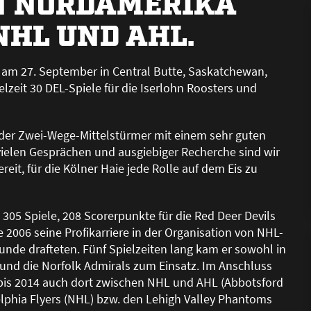
IN NORDAMERIKA
NHL UND AHL.
r am 27. September in Central Butte, Saskatchewan,
lzeit 30 DEL-Spiele für die Iserlohn Roosters und
der Zwei-Wege-Mittelstürmer mit einem sehr guten
vielen Gesprächen und ausgiebiger Recherche sind wir
reit, für die Kölner Haie jede Rolle auf dem Eis zu
305 Spiele, 208 Scorerpunkte für die Red Deer Devils
2006 seine Profikarriere in der Organisation von NHL-
Runde drafteten. Fünf Spielzeiten lang kam er sowohl in
s und die Norfolk Admirals zum Einsatz. Im Anschluss
bis 2014 auch dort zwischen NHL und AHL (Abbotsford
elphia Flyers (NHL) bzw. den Lehigh Valley Phantoms