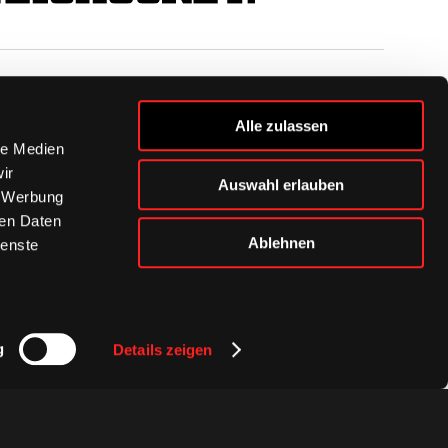
BUSINESS
Alle zulassen
Ihre Ansprechpartner
le Medien
VIP-Tickets & Logen
ir
Auswahl erlauben
Partner
, Werbung
BISSness Club
ren Daten
Supporter Club
Ablehnen
ienste
g
Details zeigen
Presse