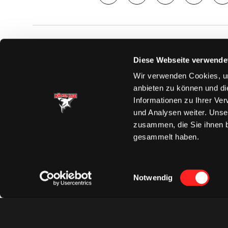
SAISON
TICKE
Diese Webseite verwende
News
Ticketshop
Wir verwenden Cookies, um
Videos
Tageskarte
anbieten zu können und di
Team
Dauerkarte
Informationen zu Ihrer Ve
Spielplan
Verkaufsste
und Analysen weiter. Unse
Tabelle
Vorverkauf
zusammen, die Sie ihnen b
Statistik
VIP-Tickets
gesammelt haben.
Charity-Dau
Einwilligungsauswahl
Notwendig
Datenschut