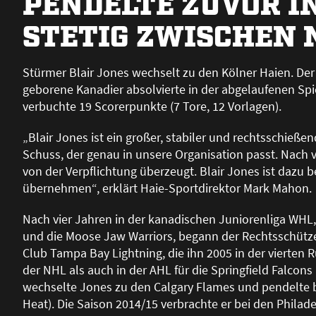
PENDELTE ZUVOR 
STETIG ZWISCHEN 
Stürmer Blair Jones wechselt zu den Kölner Haien. De
geborene Kanadier absolvierte in der abgelaufenen Spie
verbuchte 19 Scorerpunkte (7 Tore, 12 Vorlagen).
„Blair Jones ist ein gro
ß
er, stabiler und rechtsschie
ß
en
Schuss, der genau in unsere Organisation passt. Nach 
von der Verpflichtung überzeugt. Blair Jones ist dazu be
übernehmen“, erklärt Haie-Sportdirektor Mark Mahon.
Nach vier Jahren in der kanadischen Juniorenliga WHL, 
und die Moose Jaw Warriors, begann der Rechtsschütze 
Club Tampa Bay Lightning, die ihn 2005 in der vierten 
der NHL als auch in der AHL für die Springfield Falcon
wechselte Jones zu den Calgary Flames und pendelte 
Heat). Die Saison 2014/15 verbrachte er bei den Philad