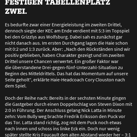
FESTIGEN TABELLENPLATZ
ZWEI.
Es bedurfte zwar einer Energieleistung im zweiten Drittel,
dennoch siegte der KEC am Ende verdient mit 5:3 im Topspiel
bei den Grizzlys aus Wolfsburg. Dabei sah es zunächst gar
nicht danach aus. Im ersten Durchgang lagen die Haie schon
mit 0:2 und 1:3 zurück. Aber: „Nach den Rückständen sind wir
positiv geblieben, haben Charakter gezeigt und im zweiten
Drittel unsere Chancen verwertet. Ein gro
ß
er Faktor war
die überstandene Drei-gegen-fünf-Unterzahl-Situation zu
Beginn des Mitteldrittels. Das hat das Momentum auf unsere
Seite geholt“, erklärte Haie-Headcoach Cory Clouston nach
dem Spiel.
Doch der Reihe nach: Bereits in der sechsten Minute gingen
die Gastgeber durch einen Doppelschlag von Steven Dixon mit
2:0 in Führung. Der Anschluss gelang Nick Latta in Minute
zehn: Vom Bully weg brachte Fredrik Eriksson den Puck vor
das Tor. Latta stand richtig, zog mit dem Puck noch etwas
nach innen und schoss ins linke Eck ein. Doch nur wenig
später stellte Kris Foucault den alten Abstand wieder her – 3:1