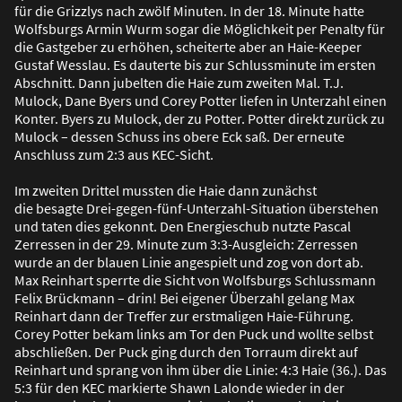
für die Grizzlys nach zwölf Minuten. In der 18. Minute hatte
Wolfsburgs Armin Wurm sogar die Möglichkeit per Penalty für
die Gastgeber zu erhöhen, scheiterte aber an Haie-Keeper
Gustaf Wesslau. Es dauterte bis zur Schlussminute im ersten
Abschnitt. Dann jubelten die Haie zum zweiten Mal. T.J.
Mulock, Dane Byers und Corey Potter liefen in Unterzahl einen
Konter. Byers zu Mulock, der zu Potter. Potter direkt zurück zu
Mulock – dessen Schuss ins obere Eck sa
ß
. Der erneute
Anschluss zum 2:3 aus KEC-Sicht.
Im zweiten Drittel mussten die Haie dann zunächst
die besagte Drei-gegen-fünf-Unterzahl-Situation überstehen
und taten dies gekonnt. Den Energieschub nutzte Pascal
Zerressen in der 29. Minute zum 3:3-Ausgleich: Zerressen
wurde an der blauen Linie angespielt und zog von dort ab.
Max Reinhart sperrte die Sicht von Wolfsburgs Schlussmann
Felix Brückmann – drin! Bei eigener Überzahl gelang Max
Reinhart dann der Treffer zur erstmaligen Haie-Führung.
Corey Potter bekam links am Tor den Puck und wollte selbst
abschlie
ß
en. Der Puck ging durch den Torraum direkt auf
Reinhart und sprang von ihm über die Linie: 4:3 Haie (36.). Das
5:3 für den KEC markierte Shawn Lalonde wieder in der