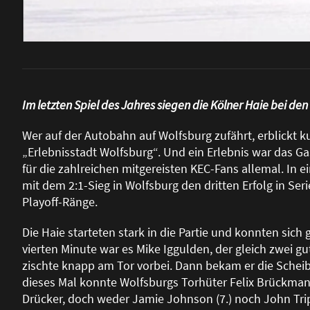
Im letzten Spiel des Jahres siegen die Kölner Haie bei den
Wer auf der Autobahn auf Wolfsburg zufährt, erblickt ku
„Erlebnisstadt Wolfsburg“. Und ein Erlebnis war das G
für die zahlreichen mitgereisten KEC-Fans allemal. In 
mit dem 2:1-Sieg in Wolfsburg den dritten Erfolg in Se
Playoff-Ränge.
Die Haie starteten stark in die Partie und konnten sich
vierten Minute war es Mike Iggulden, der gleich zwei g
zischte knapp am Tor vorbei. Dann bekam er die Scheibe
dieses Mal konnte Wolfsburgs Torhüter Felix Brückmann
Drücker, doch weder Jamie Johnson (7.) noch John Trip