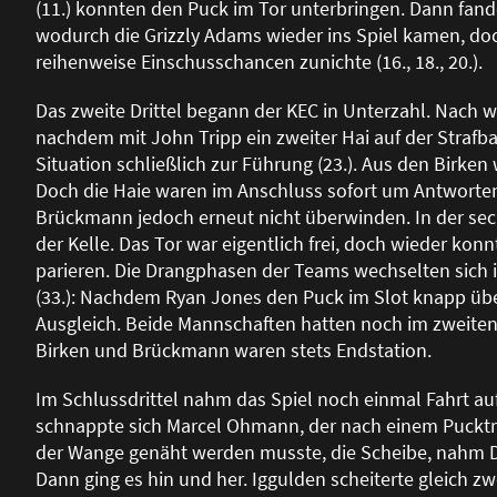
(11.) konnten den Puck im Tor unterbringen. Dann fande
wodurch die Grizzly Adams wieder ins Spiel kamen, do
reihenweise Einschusschancen zunichte (16., 18., 20.).
Das zweite Drittel begann der KEC in Unterzahl. Nach w
nachdem mit John Tripp ein zweiter Hai auf der Straf
Situation schlie
ß
lich zur Führung (23.). Aus den Birken
Doch die Haie waren im Anschluss sofort um Antworte
Brückmann jedoch erneut nicht überwinden. In der sec
der Kelle. Das Tor war eigentlich frei, doch wieder k
parieren. Die Drangphasen der Teams wechselten sich i
(33.): Nachdem Ryan Jones den Puck im Slot knapp üb
Ausgleich. Beide Mannschaften hatten noch im zweiten 
Birken und Brückmann waren stets Endstation.
Im Schlussdrittel nahm das Spiel noch einmal Fahrt au
schnappte sich Marcel Ohmann, der nach einem Pucktreff
der Wange genäht werden musste, die Scheibe, nahm Da
Dann ging es hin und her. Iggulden scheiterte gleich zw