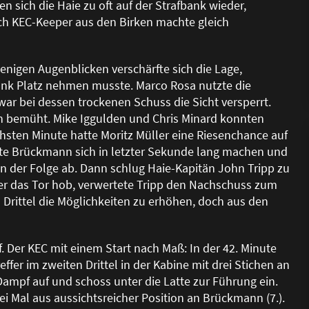
n sich die Haie zu oft auf der Strafbank wieder,
ch KEC-Keeper aus den Birken machte gleich
enigen Augenblicken verschärfte sich die Lage,
bank Platz nehmen musste. Marco Rosa nutzte die
 war bei dessen trockenen Schuss die Sicht versperrt.
n bemüht. Mike Iggulden und Chris Minard konnten
hsten Minute hatte Moritz Müller eine Riesenchance auf
onnte Brückmann sich in letzter Sekunde lang machen und
n der Folge ab. Dann schlug Haie-Kapitän John Tripp zu
er das Tor hob, verwertete Tripp den Nachschuss zum
Drittel die Möglichkeiten zu erhöhen, doch aus den
f. Der KEC mit einem Start nach Ma
ß
: In der 42. Minute
er im zweiten Drittel in der Kabine mit drei Stichen an
mpf auf und schoss unter die Latte zur Führung ein.
ei Mal aus aussichtsreicher Position an Brückmann (7.).