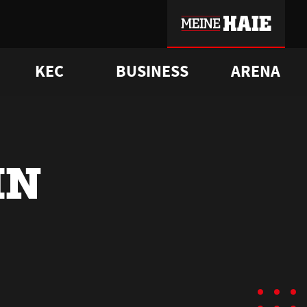
KEC
BUSINESS
ARENA
sgrü
mmer-Historie
pporter Club
Vorverkaufstermine
ß
e
FAQ
Geschichte
Service
IN