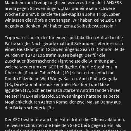
Mannheim am Freitag folgte ein weiteres 1:4 in der LANXESS
arena gegen Schwenningen. „Das war eine sehr schwere
Woche für uns“, bilanzierte Haie-Kapitän John Tripp, „aber
wir lassen die Köpfe nicht hängen. Wir haben keine Zeit, um
negativ zu denken. Wir haben genug Selbstbewusstsein.“
Tripp war es auch, der für einen spektakulären Auftakt in die
Partie sorgte. Nach gerade mal fünf Sekunden lieferte er sich
einen Faustkampf mit Schwenningens Sean O`Connor. Beide
wurden mit 2+2+10 Strafminuten belegt. Der für die
Zuschauer überraschende Fight heizte die Stimmung an,
welche wiederum den KEC beflügelte. Charlie Stephens in
Überzahl (6.) und Fabio Pfohl (10.) scheiterten jedoch an
Dimitri Pätzold im Wild Wings-Kasten. Auch Philip Gogulla
(13., Direktabnahme aus zentraler Position) und Mike
Iggulden (17., Schlenzer nach starkem Antritt) fanden ihren
Meister im Ex-Hai Pätzold. Schwenningen hatte seine beste
Möglichkeit durch Ashton Rome, der zwei Mal an Danny aus
den Birken scheiterte (3.).
Der KEC bestimmte auch im Mitteldrittel die Offensivaktionen.
Teilweise schnürten die Haie den SERC bei 5 gegen 5 ein, als
seien sie mit einem Mann mehr auf dem Eis, doch weder Mirko