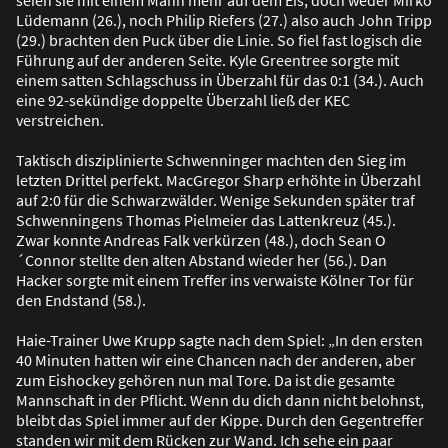
Lüdemann (26.), noch Philip Riefers (27.) also auch John Tripp
(29.) brachten den Puck über die Linie. So fiel fast logisch die
Führung auf der anderen Seite. Kyle Greentree sorgte mit
einem satten Schlagschuss in Überzahl für das 0:1 (34.). Auch
eine 92-sekündige doppelte Überzahl lie
ß
der KEC
verstreichen.
Taktisch disziplinierte Schwenninger machten den Sieg im
letzten Drittel perfekt. MacGregor Sharp erhöhte in Überzahl
auf 2:0 für die Schwarzwälder. Wenige Sekunden später traf
Schwenningens Thomas Pielmeier das Lattenkreuz (45.).
Zwar konnte Andreas Falk verkürzen (48.), doch Sean O
´Connor stellte den alten Abstand wieder her (56.). Dan
Hacker sorgte mit einem Treffer ins verwaiste Kölner Tor für
den Endstand (58.).
Haie-Trainer Uwe Krupp sagte nach dem Spiel: „In den ersten
40 Minuten hatten wir eine Chancen nach der anderen, aber
zum Eishockey gehören nun mal Tore. Da ist die gesamte
Mannschaft in der Pflicht. Wenn du dich dann nicht belohnst,
bleibt das Spiel immer auf der Kippe. Durch den Gegentreffer
standen wir mit dem Rücken zur Wand. Ich sehe ein paar