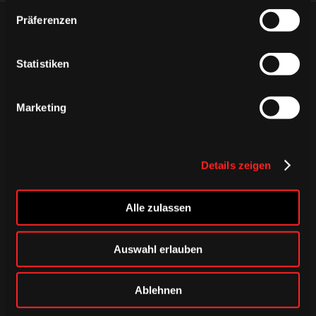
Präferenzen
ÄHNLICHE NEWS
Statistiken
Marketing
Details zeigen
Alle zulassen
Auswahl erlauben
DONNERSTAG, 06. AUGUST 2026
Alle Infos zum öffentlichen
Ablehnen
Trainingsauftakt am Sonntag im