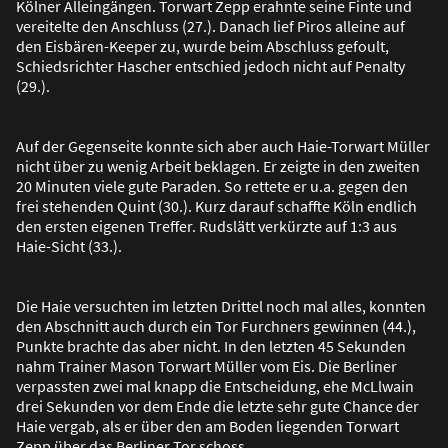
Kölner Alleingängen. Torwart Zepp erahnte seine Finte und
vereitelte den Anschluss (27.). Danach lief Piros alleine auf
den Eisbären-Keeper zu, wurde beim Abschluss gefoult,
Schiedsrichter Hascher entschied jedoch nicht auf Penalty
(29.).
Auf der Gegenseite konnte sich aber auch Haie-Torwart Müller
nicht über zu wenig Arbeit beklagen. Er zeigte in den zweiten
20 Minuten viele gute Paraden. So rettete er u.a. gegen den
frei stehenden Quint (30.). Kurz darauf schaffte Köln endlich
den ersten eigenen Treffer. Rudslätt verkürzte auf 1:3 aus
Haie-Sicht (33.).
Die Haie versuchten im letzten Drittel noch mal alles, konnten
den Abschnitt auch durch ein Tor Furchners gewinnen (44.),
Punkte brachte das aber nicht. In den letzten 45 Sekunden
nahm Trainer Mason Torwart Müller vom Eis. Die Berliner
verpassten zwei mal knapp die Entscheidung, ehe McLlwain
drei Sekunden vor dem Ende die letzte sehr gute Chance der
Haie vergab, als er über den am Boden liegenden Torwart
Zepp über das Berliner Tor schoss.