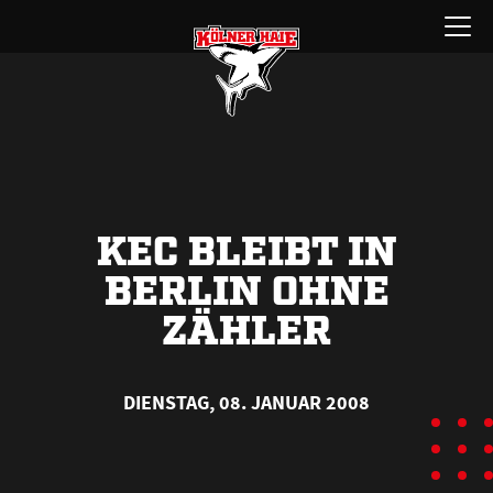
Zum
Menü
Inhalt
öffnen
springen
KEC BLEIBT IN
BERLIN OHNE
ZÄHLER
DIENSTAG, 08. JANUAR 2008