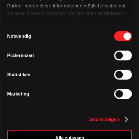
Partner führen diese Informationen möglicherweise mit
weiteren Daten zusammen, die Sie ihnen bereitgestellt
haben oder die sie im Rahmen Ihrer Nutzung der Dienste
CAPS & CO
CAPS & CO
CAPS & CO
gesammelt haben.
Einwilligungsauswahl
Notwendig
Präferenzen
Statistiken
Marketing
ÄHNLICHE NEWS
Details zeigen
Alle zulassen