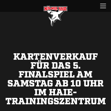
Zum
Menü
Inhalt
öffnen
springen
KARTENVERKAUF
FÜR DAS 5.
FINALSPIEL AM
SAMSTAG AB 10 UHR
IM HAIE-
TRAININGSZENTRUM