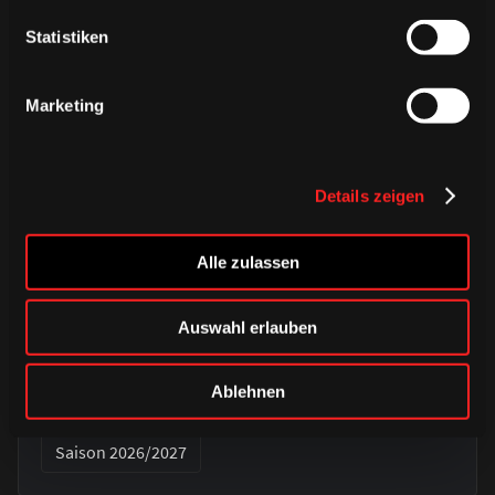
Statistiken
Marketing
Details zeigen
Alle zulassen
DONNERSTAG, 06. AUGUST 2026
Alle Infos zum öffentlichen
Auswahl erlauben
Trainingsauftakt am Sonntag im
Haie-Zentrum
Ablehnen
Saison 2026/2027