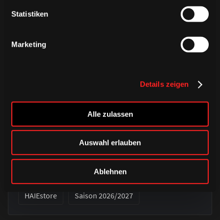
Statistiken
Marketing
Details zeigen
Alle zulassen
DONNERSTAG, 06. AUGUST 2026
Auswahl erlauben
Verbunden auf jedem Weg – unser
Auswärtstrikot 2026/2027
Ablehnen
HAIEstore
Saison 2026/2027