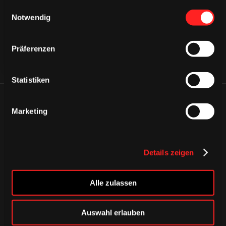
gesammelt haben.
Einwilligungsauswahl
Notwendig
Präferenzen
Statistiken
ÄHNLICHE NEWS
Marketing
Details zeigen
Alle zulassen
Auswahl erlauben