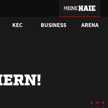
KEC
BUSINESS
ARENA
sgrü
mmer-Historie
pporter Club
Vorverkaufstermine
ß
e
FAQ
Geschichte
Service
HERN!