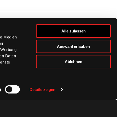
BUSINESS
Alle zulassen
Ihre Ansprechpartner
le Medien
VIP-Tickets & Logen
ir
Auswahl erlauben
Partner
, Werbung
BISSness Club
ren Daten
Supporter Club
Ablehnen
ienste
g
Details zeigen
Presse