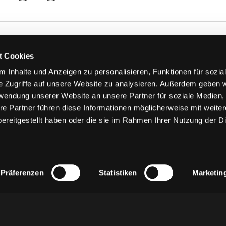
TS
FANS
t Cookies
FAQ
 Inhalte und Anzeigen zu personalisieren, Funktionen für sozia
n
Ab aufs Eis!
e Zugriffe auf unsere Website zu analysieren. Außerdem geben w
n
HAIE KIDS CLUB
rwendung unserer Website an unsere Partner für soziale Medien
llen
Engagement
re Partner führen diese Informationen möglicherweise mit weite
stermine
Goldenen Haie
ereitgestellt haben oder die sie im Rahmen Ihrer Nutzung der D
 & Logen
Geschichte
erkarte
Fanprojekt
Trikotnummer-Historie
Präferenzen
Statistiken
Marketin
z
AGB
Impressum
Kontakt