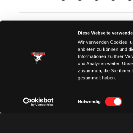
SAISON
TICKE
Diese Webseite verwende
News
Ticketshop
Wir verwenden Cookies, um
Videos
Tageskarte
anbieten zu können und di
Team
Dauerkarte
Informationen zu Ihrer Ve
Spielplan
Verkaufsste
und Analysen weiter. Unse
Tabelle
Vorverkauf
zusammen, die Sie ihnen b
Statistik
VIP-Tickets
gesammelt haben.
Charity-Dau
Einwilligungsauswahl
Notwendig
Datenschut